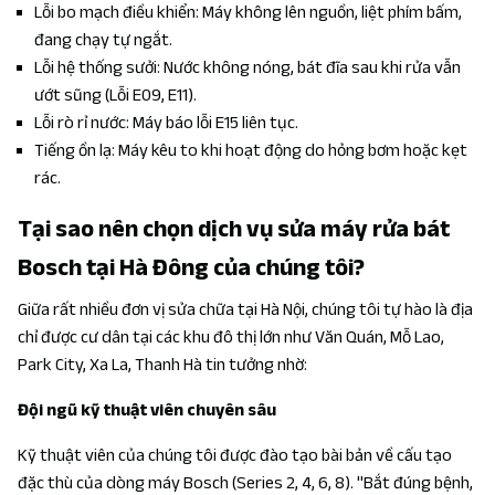
Lỗi bo mạch điều khiển: Máy không lên nguồn, liệt phím bấm,
đang chạy tự ngắt.
Lỗi hệ thống sưởi: Nước không nóng, bát đĩa sau khi rửa vẫn
ướt sũng (Lỗi E09, E11).
Lỗi rò rỉ nước: Máy báo lỗi E15 liên tục.
Tiếng ồn lạ: Máy kêu to khi hoạt động do hỏng bơm hoặc kẹt
rác.
Tại sao nên chọn dịch vụ sửa máy rửa bát
Bosch tại Hà Đông của chúng tôi?
Giữa rất nhiều đơn vị sửa chữa tại Hà Nội, chúng tôi tự hào là địa
chỉ được cư dân tại các khu đô thị lớn như Văn Quán, Mỗ Lao,
Park City, Xa La, Thanh Hà tin tưởng nhờ:
Đội ngũ kỹ thuật viên chuyên sâu
Kỹ thuật viên của chúng tôi được đào tạo bài bản về cấu tạo
đặc thù của dòng máy Bosch (Series 2, 4, 6, 8). "Bắt đúng bệnh,