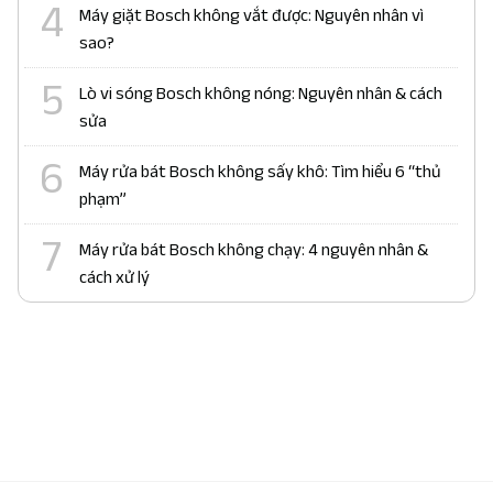
Máy giặt Bosch không vắt được: Nguyên nhân vì
sao?
Lò vi sóng Bosch không nóng: Nguyên nhân & cách
sửa
Máy rửa bát Bosch không sấy khô: Tìm hiểu 6 “thủ
phạm”
Máy rửa bát Bosch không chạy: 4 nguyên nhân &
cách xử lý
Liên kết đối tác:
bảo hành fagor
|
bảo hành bosch
|
bảo
hành electrolux
|
bảo hành siemens
|
bảo hành bosch tphcm
|
sửa máy rửa bát miele
|
bảo hành lg
|
sửa bếp từ electrolux
|
sửa máy giặt electrolux
|
hafele hà nội
|