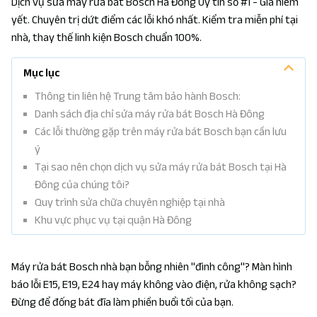
Dịch vụ sửa máy rửa bát Bosch Hà Đông Uy tín số #1 - Giá niêm
yết. Chuyên trị dứt điểm các lỗi khó nhất. Kiểm tra miễn phí tại
nhà, thay thế linh kiện Bosch chuẩn 100%.
Mục lục
Thông tin liên hệ Trung tâm bảo hành Bosch:
Danh sách địa chỉ sửa máy rửa bát Bosch Hà Đông
Các lỗi thường gặp trên máy rửa bát Bosch bạn cần lưu
ý
Tại sao nên chọn dịch vụ sửa máy rửa bát Bosch tại Hà
Đông của chúng tôi?
Quy trình sửa chữa chuyên nghiệp tại nhà
Khu vực phục vụ tại quận Hà Đông
Máy rửa bát Bosch nhà bạn bỗng nhiên "đình công"? Màn hình
báo lỗi E15, E19, E24 hay máy không vào điện, rửa không sạch?
Đừng để đống bát đĩa làm phiền buổi tối của bạn.