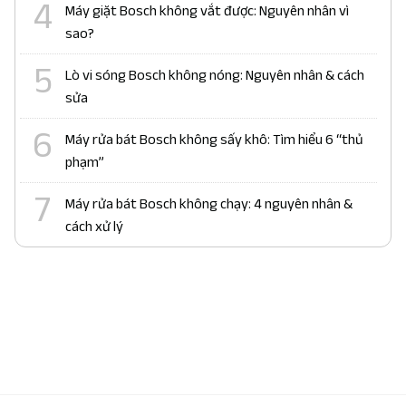
Máy giặt Bosch không vắt được: Nguyên nhân vì
sao?
Lò vi sóng Bosch không nóng: Nguyên nhân & cách
sửa
Máy rửa bát Bosch không sấy khô: Tìm hiểu 6 “thủ
phạm”
Máy rửa bát Bosch không chạy: 4 nguyên nhân &
cách xử lý
Liên kết đối tác:
bảo hành fagor
|
bảo hành bosch
|
bảo
hành electrolux
|
bảo hành siemens
|
bảo hành bosch tphcm
|
sửa máy rửa bát miele
|
bảo hành lg
|
sửa bếp từ electrolux
|
sửa máy giặt electrolux
|
hafele hà nội
|