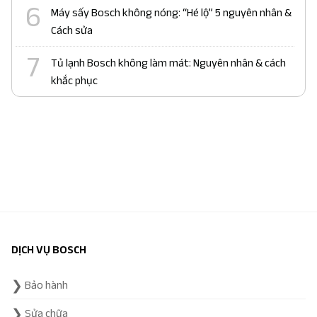
Máy sấy Bosch không nóng: “Hé lộ” 5 nguyên nhân &
Cách sửa
Tủ lạnh Bosch không làm mát: Nguyên nhân & cách
khắc phục
Liên kết đối tác:
bảo hành fagor
|
bảo hành bosch
|
bảo
hành electrolux
|
bảo hành siemens
|
bảo hành bosch tphcm
|
sửa máy rửa bát miele
|
bảo hành lg
|
sửa bếp từ electrolux
|
sửa máy giặt electrolux
|
hafele hà nội
|
DỊCH VỤ BOSCH
Bảo hành
Sửa chữa