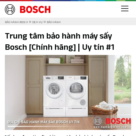
»
»
BẢO HÀNH BOSCH
DỊCH VỤ
BẢO HÀNH
Trung tâm bảo hành máy sấy
Bosch [Chính hãng] | Uy tín #1